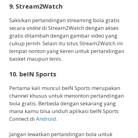
9. Stream2Watch
Saksikan pertandingan streaming bola gratis
secara
online
di Stream2Watch dengan akses
gratis ditambah dengan gambar video yang
cukup jernih. Selain itu situs Stream2Watch ini
tempat nonton yang keren untuk pertandingan
basket maupun tenis.
10. beIN Sports
Pertama kali muncul beIN Sports merupakan
channel khusus untuk menonton pertandingan
bola gratis. Berbeda dengan sekarang yang
mana kamu bisa unduh aplikasi beIN Sports
Connect di
Android
.
Jangan lewatkan pertandingan bola untuk