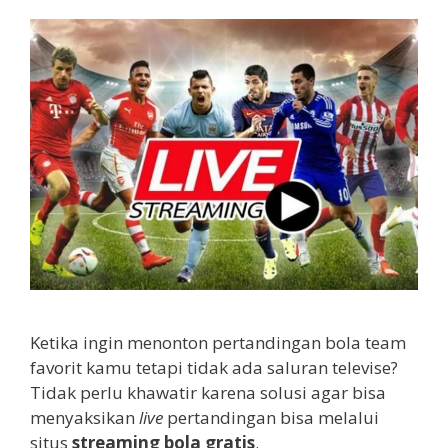
Ketika ingin menonton pertandingan bola team
favorit kamu tetapi tidak ada saluran televise?
Tidak perlu khawatir karena solusi agar bisa
menyaksikan
live
pertandingan bisa melalui
situs
streaming bola gratis
.