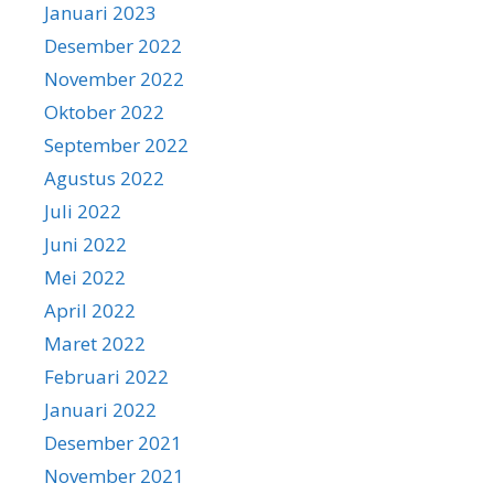
Januari 2023
Desember 2022
November 2022
Oktober 2022
September 2022
Agustus 2022
Juli 2022
Juni 2022
Mei 2022
April 2022
Maret 2022
Februari 2022
Januari 2022
Desember 2021
November 2021