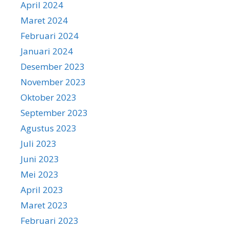
April 2024
Maret 2024
Februari 2024
Januari 2024
Desember 2023
November 2023
Oktober 2023
September 2023
Agustus 2023
Juli 2023
Juni 2023
Mei 2023
April 2023
Maret 2023
Februari 2023