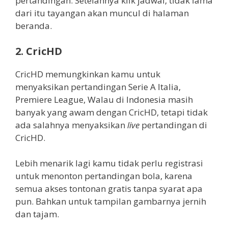
pertandingan. Setelahnya klik jadwal, tidak lama
dari itu tayangan akan muncul di halaman
beranda.
2. CricHD
CricHD memungkinkan kamu untuk
menyaksikan pertandingan Serie A Italia,
Premiere League, Walau di Indonesia masih
banyak yang awam dengan CricHD, tetapi tidak
ada salahnya menyaksikan
live
pertandingan di
CricHD.
Lebih menarik lagi kamu tidak perlu registrasi
untuk menonton pertandingan bola, karena
semua akses tontonan gratis tanpa syarat apa
pun. Bahkan untuk tampilan gambarnya jernih
dan tajam.