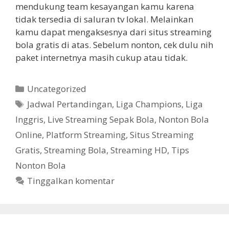
mendukung team kesayangan kamu karena
tidak tersedia di saluran tv lokal. Melainkan
kamu dapat mengaksesnya dari situs streaming
bola gratis di atas. Sebelum nonton, cek dulu nih
paket internetnya masih cukup atau tidak.
Kategori
Uncategorized
Tag
Jadwal Pertandingan
,
Liga Champions
,
Liga
Inggris
,
Live Streaming Sepak Bola
,
Nonton Bola
Online
,
Platform Streaming
,
Situs Streaming
Gratis
,
Streaming Bola
,
Streaming HD
,
Tips
Nonton Bola
Tinggalkan komentar