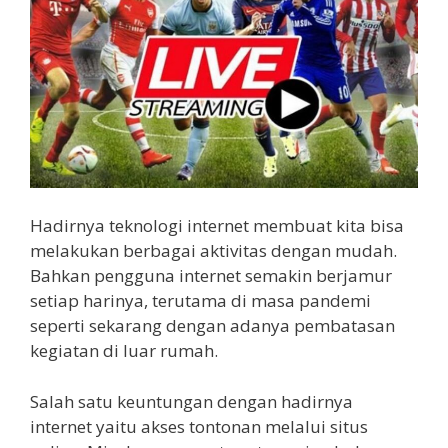
Hadirnya teknologi internet membuat kita bisa
melakukan berbagai aktivitas dengan mudah.
Bahkan pengguna internet semakin berjamur
setiap harinya, terutama di masa pandemi
seperti sekarang dengan adanya pembatasan
kegiatan di luar rumah.
Salah satu keuntungan dengan hadirnya
internet yaitu akses tontonan melalui situs