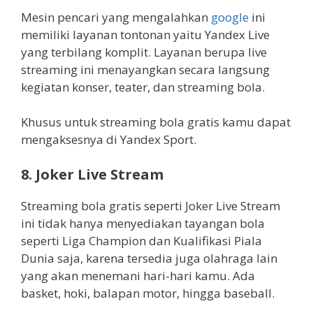
Mesin pencari yang mengalahkan
google
ini
memiliki layanan tontonan yaitu Yandex Live
yang terbilang komplit. Layanan berupa live
streaming ini menayangkan secara langsung
kegiatan konser, teater, dan streaming bola.
Khusus untuk streaming bola gratis kamu dapat
mengaksesnya di Yandex Sport.
8. Joker Live Stream
Streaming bola gratis seperti Joker Live Stream
ini tidak hanya menyediakan tayangan bola
seperti Liga Champion dan Kualifikasi Piala
Dunia saja, karena tersedia juga olahraga lain
yang akan menemani hari-hari kamu. Ada
basket, hoki, balapan motor, hingga baseball.