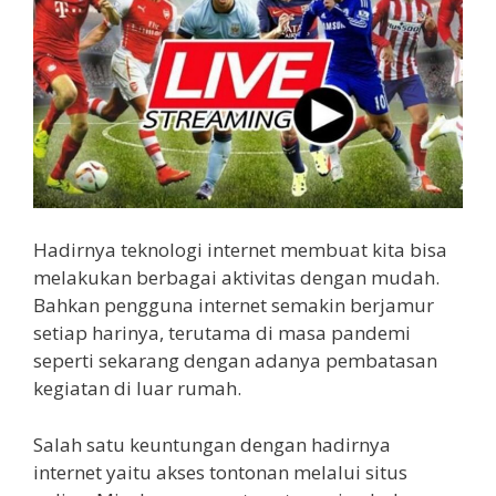
Hadirnya teknologi internet membuat kita bisa
melakukan berbagai aktivitas dengan mudah.
Bahkan pengguna internet semakin berjamur
setiap harinya, terutama di masa pandemi
seperti sekarang dengan adanya pembatasan
kegiatan di luar rumah.
Salah satu keuntungan dengan hadirnya
internet yaitu akses tontonan melalui situs