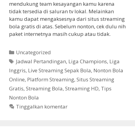
mendukung team kesayangan kamu karena
tidak tersedia di saluran tv lokal. Melainkan
kamu dapat mengaksesnya dari situs streaming
bola gratis di atas. Sebelum nonton, cek dulu nih
paket internetnya masih cukup atau tidak.
Kategori
Uncategorized
Tag
Jadwal Pertandingan
,
Liga Champions
,
Liga
Inggris
,
Live Streaming Sepak Bola
,
Nonton Bola
Online
,
Platform Streaming
,
Situs Streaming
Gratis
,
Streaming Bola
,
Streaming HD
,
Tips
Nonton Bola
Tinggalkan komentar