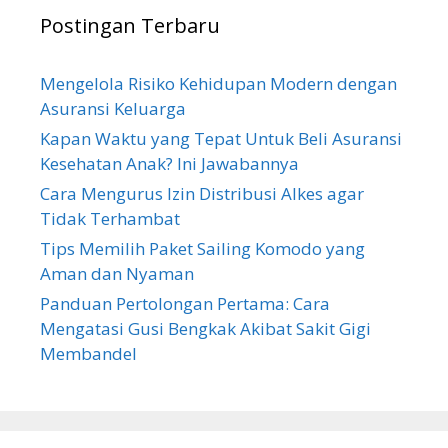
Postingan Terbaru
Mengelola Risiko Kehidupan Modern dengan
Asuransi Keluarga
Kapan Waktu yang Tepat Untuk Beli Asuransi
Kesehatan Anak? Ini Jawabannya
Cara Mengurus Izin Distribusi Alkes agar
Tidak Terhambat
Tips Memilih Paket Sailing Komodo yang
Aman dan Nyaman
Panduan Pertolongan Pertama: Cara
Mengatasi Gusi Bengkak Akibat Sakit Gigi
Membandel