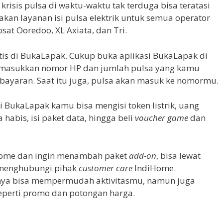
risis pulsa di waktu-waktu tak terduga bisa teratasi
n layanan isi pulsa elektrik untuk semua operator
osat Ooredoo, XL Axiata, dan Tri.
aktis di BukaLapak. Cukup buka aplikasi BukaLapak di
 masukkan nomor HP dan jumlah pulsa yang kamu
bayaran. Saat itu juga, pulsa akan masuk ke nomormu.
i BukaLapak kamu bisa mengisi token listrik, uang
a habis, isi paket data, hingga beli
voucher game
dan
Home dan ingin menambah paket
add-on
, bisa lewat
 menghubungi pihak
customer care
IndiHome.
ya bisa mempermudah aktivitasmu, namun juga
perti promo dan potongan harga.